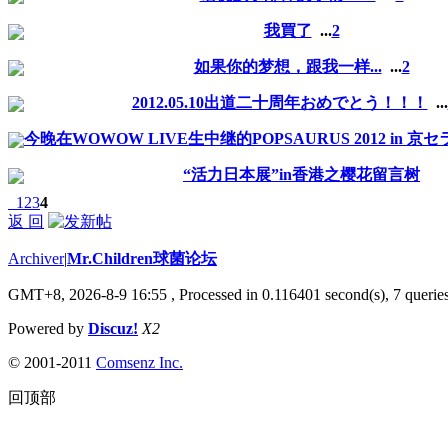
我買了
...
2
如果你的梦想，跟我一样...
...
2
2012.05.10出道二十周年おめでとう！！！
...
今晚在WOWOW LIVE生中继的POPSAURUS 2012 in 
“活力日本展”in香港之樱花留言树
1
2
3
4
返 回
Archiver
|
Mr.Children球菌论坛
GMT+8, 2026-8-9 16:55
, Processed in 0.116401 second(s), 7 queries
Powered by
Discuz!
X2
© 2001-2011
Comsenz Inc.
回顶部