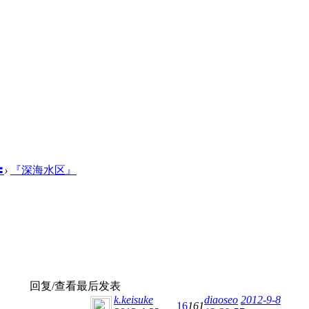
〓
›
『深海水区』
回复/查看
最后发表
k.keisuke
diaoseo
2012-9-8
16
161