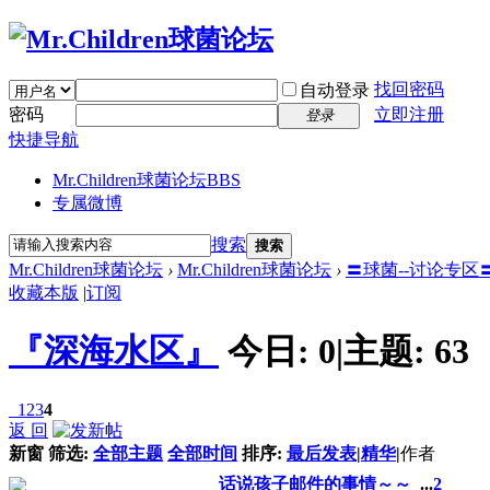
找回密码
自动登录
密码
立即注册
登录
快捷导航
Mr.Children球菌论坛
BBS
专属微博
搜索
搜索
Mr.Children球菌论坛
›
Mr.Children球菌论坛
›
〓球菌--讨论专区
收藏本版
|
订阅
『深海水区』
今日:
0
|
主题:
63
1
2
3
4
返 回
新窗
筛选:
全部主题
全部时间
排序:
最后发表
|
精华
|
作者
话说孩子邮件的事情～～
...
2