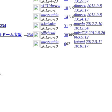
2012-4-23
13:29:57
yl1314www
diaoseo
2012-9-8
10
116
2012-5-1
13:26:17
maysophia
diaoseo
2012-9-8
14
114
2012-5-10
13:24:13
k.keisuke
maeda
2012-7-10
2
3
4
31
171
2012-5-10
10:13:54
sillyhead
tafee728
2012-6-26
京セラドーム大阪
...
2
3
4
38
385
2012-5-10
06:09:12
maysophia
kotomi
2012-5-11
6
67
2012-5-10
10:10:17
 .