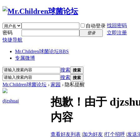
找回密码
自动登录
密码
立即注册
登录
快捷导航
Mr.Children球菌论坛
BBS
专属微博
搜索
搜索
搜索
搜索
Mr.Children球菌论坛
›
家园
›
隐私提醒
抱歉！由于 djzs
djzshuai
内容
查看好友列表
|
加为好友
|
打个招呼
|
发送