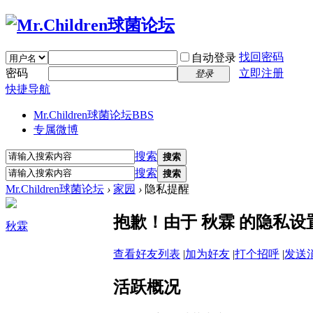
找回密码
自动登录
密码
立即注册
登录
快捷导航
Mr.Children球菌论坛
BBS
专属微博
搜索
搜索
搜索
搜索
Mr.Children球菌论坛
›
家园
›
隐私提醒
抱歉！由于 秋霖 的隐私
秋霖
查看好友列表
|
加为好友
|
打个招呼
|
发送
活跃概况